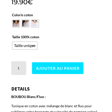
19.90
€
Coloris coton
Taille 100% coton
Taille unique
quantité
AJOUTER AU PANIER
de
Boubou
blanc-
fluo
DETAILS
BOUBOU Blanc/Fluo :
Tunique en coton avec mélange de blanc et fluo pour
sublimer votre bronzage et sa touche de pompon coloré