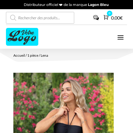
Distributeur officiel ❤️ de la marque
Lagon Bleu
Recherche
0
Panier
0.00
€
de
produits
Accueil
/
1 pièce
/ Lena