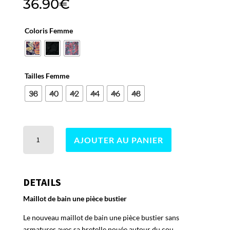
36.90
€
Coloris Femme
Tailles Femme
38
40
42
44
46
48
quantité
AJOUTER AU PANIER
de
Lena
DETAILS
Maillot de bain une pièce bustier
Le nouveau maillot de bain une pièce bustier sans
armatures avec sa bretelle nouée autour du cou.