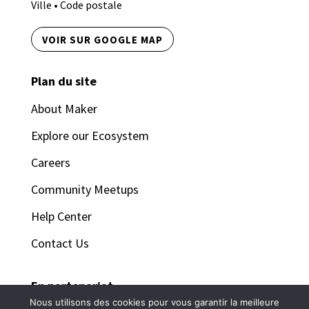
Ville • Code postale
VOIR SUR GOOGLE MAP
Plan du site
About Maker
Explore our Ecosystem
Careers
Community Meetups
Help Center
Contact Us
En partenariat
Nous utilisons des cookies pour vous garantir la meilleure
Fournisseur officiel
LAGON BLEU