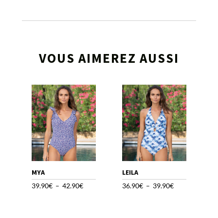
VOUS AIMEREZ AUSSI
MYA
LEILA
Plage
Plage
39.90
€
–
42.90
€
36.90
€
–
39.90
€
de
de
prix :
prix :