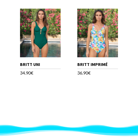
39.90€
36.90€
à
à
42.90€
39.90€
BRITT UNI
BRITT IMPRIMÉ
34.90
€
36.90
€