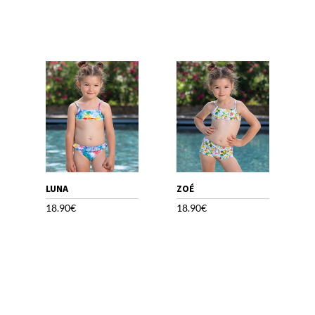
LUNA
ZOÉ
18.90
€
18.90
€