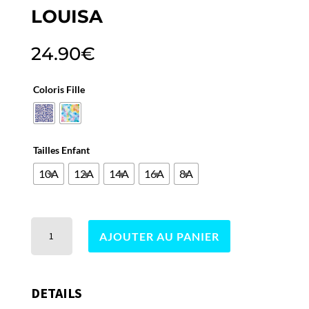
LOUISA
24.90
€
Coloris Fille
Tailles Enfant
10A
12A
14A
16A
8A
quantité
AJOUTER AU PANIER
de
Louisa
DETAILS