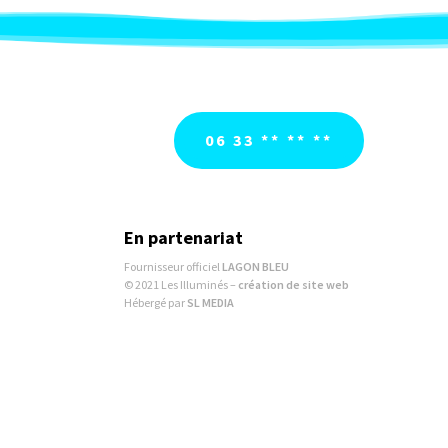
06 33 ** ** **
En partenariat
Fournisseur officiel
LAGON BLEU
© 2021 Les Illuminés –
création de site web
Hébergé par
SL MEDIA