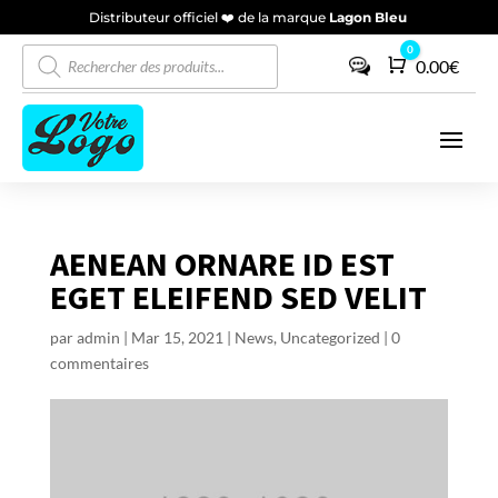
Distributeur officiel ❤️ de la marque
Lagon Bleu
Recherche
0
Panier
0.00
€
de
produits
AENEAN ORNARE ID EST
EGET ELEIFEND SED VELIT
par
admin
|
Mar 15, 2021
|
News
,
Uncategorized
|
0
commentaires