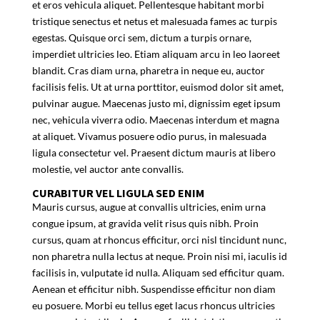
et eros vehicula aliquet. Pellentesque habitant morbi
tristique senectus et netus et malesuada fames ac turpis
egestas. Quisque orci sem, dictum a turpis ornare,
imperdiet ultricies leo. Etiam aliquam arcu in leo laoreet
blandit. Cras diam urna, pharetra in neque eu, auctor
facilisis felis. Ut at urna porttitor, euismod dolor sit amet,
pulvinar augue. Maecenas justo mi, dignissim eget ipsum
nec, vehicula viverra odio. Maecenas interdum et magna
at aliquet. Vivamus posuere odio purus, in malesuada
ligula consectetur vel. Praesent dictum mauris at libero
molestie, vel auctor ante convallis.
CURABITUR VEL LIGULA SED ENIM
Mauris cursus, augue at convallis ultricies, enim urna
congue ipsum, at gravida velit risus quis nibh. Proin
cursus, quam at rhoncus efficitur, orci nisl tincidunt nunc,
non pharetra nulla lectus at neque. Proin nisi mi, iaculis id
facilisis in, vulputate id nulla. Aliquam sed efficitur quam.
Aenean et efficitur nibh. Suspendisse efficitur non diam
eu posuere. Morbi eu tellus eget lacus rhoncus ultricies