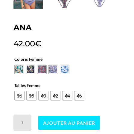
ANA
42.00
€
Coloris Femme
Tailles Femme
36
38
40
42
44
46
quantité
AJOUTER AU PANIER
de
Ana