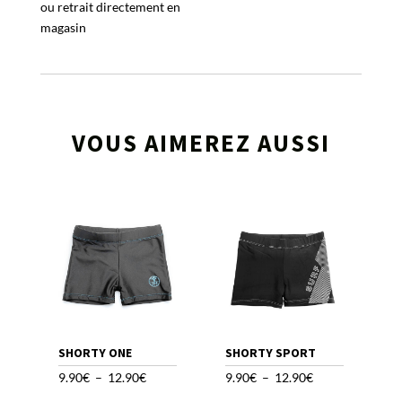
ou retrait directement en
magasin
VOUS AIMEREZ AUSSI
SHORTY ONE
SHORTY SPORT
Plage
Plage
9.90
€
–
12.90
€
9.90
€
–
12.90
€
de
de