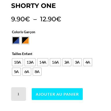
SHORTY ONE
Plage
9.90
€
–
12.90
€
de
prix :
Coloris Garçon
9.90€
à
12.90€
Tailles Enfant
10A
12A
14A
16A
2A
3A
4A
5A
6A
8A
quantité
AJOUTER AU PANIER
de
Shorty
one