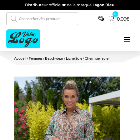
Distributeur officiel ❤️ de la marque
Lagon Bleu
Recherche
0
Panier
0.00
€
de
produits
Accueil
/
Femmes
/
Beachwear
/
Ligne Soie
/ Chemisier soie