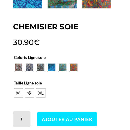
CHEMISIER SOIE
30.90
€
Coloris Ligne soie
Taille Ligne soie
M
S
XL
quantité
AJOUTER AU PANIER
de
Chemisier