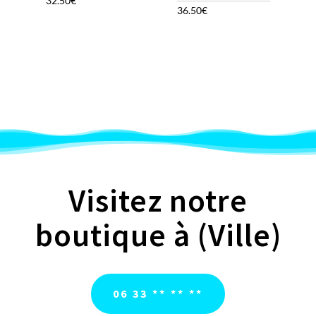
32.50
€
36.50
€
Visitez notre
boutique à (Ville)
06 33 ** ** **