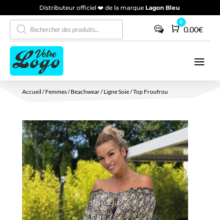
Distributeur officiel ❤️ de la marque
Lagon Bleu
Recherche
0
Panier
0.00
€
de
produits
Accueil
/
Femmes
/
Beachwear
/
Ligne Soie
/ Top Froufrou